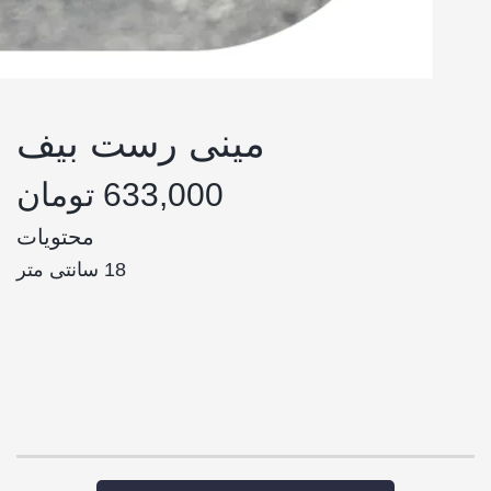
مینی رست بیف
633,000 تومان
محتویات
18 سانتی متر