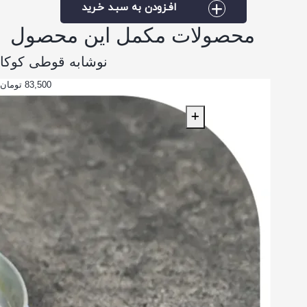
افـزودن به سبـد خـرید
محصولات مکمل این محصول
نوشابه قوطی کوکا
83,500 تومان