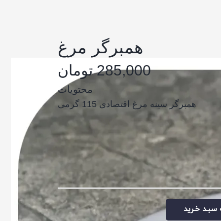
همبرگر مرغ
285,000 تومان
محتویات
همبرگر سینه مرغ اقتصادی 115 گرمی
 سبـد خـرید