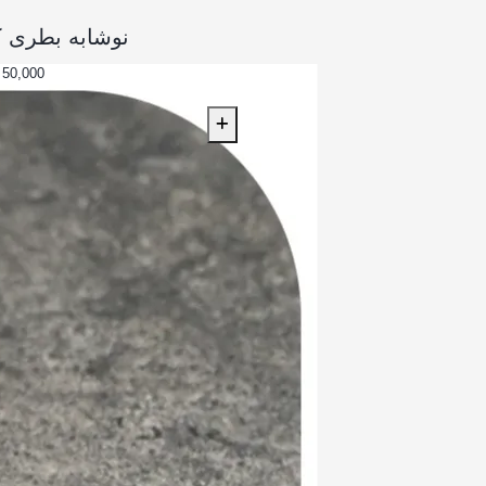
نوشابه بطری ک
50,000 تومان