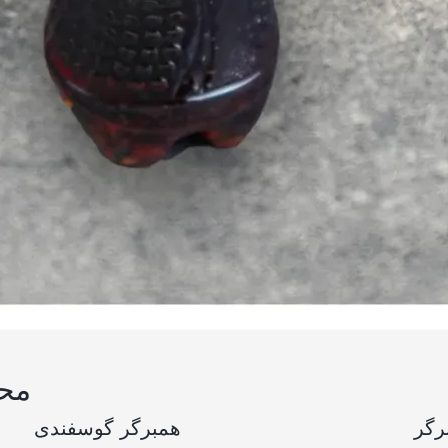
مح
رگر
همبرگر گوسفندی