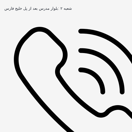
شعبه ۲ :بلوار مدرس بعد از پل خلیج فارس