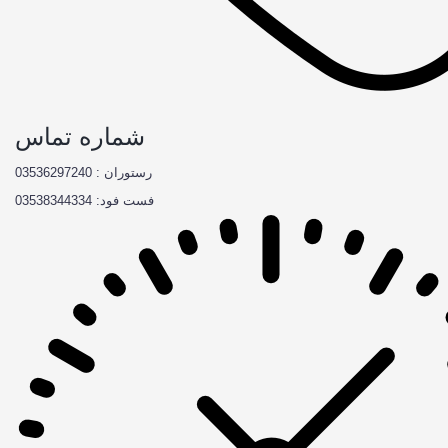
شماره تماس
رستوران : 03536297240
فست فود: 03538344334