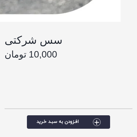
سس شرکتی
10,000 تومان
افـزودن به سبـد خـرید