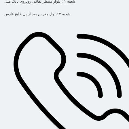
شعبه ۱ : بلوار منتظرالقائم, روبروی بانک ملی
شعبه ۲ :بلوار مدرس بعد از پل خلیج فارس