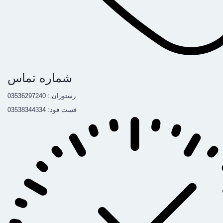
شماره تماس
رستوران : 03536297240
فست فود: 03538344334